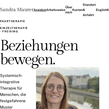
Standort
Über
Sandra Maurer
Angebot
Arbeitsweise
Kosten
&
English
K
mich
Anfahrt
PAARTHERAPIE
·
EINZELTHERAPIE
· FREISING
Beziehungen
bewegen.
Systemisch-
integrative
Therapie für
Menschen, die
festgefahrene
Muster