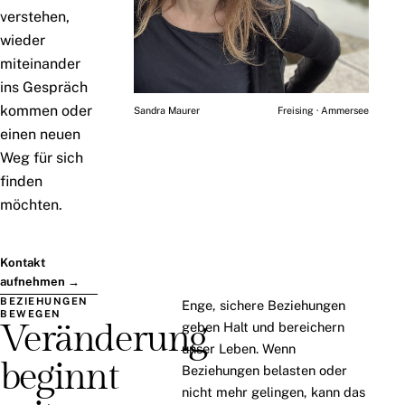
verstehen,
wieder
miteinander
ins Gespräch
kommen oder
Sandra Maurer
Freising · Ammersee
einen neuen
Weg für sich
finden
möchten.
Kontakt
aufnehmen →
BEZIEHUNGEN
Enge, sichere Beziehungen
BEWEGEN
Veränderung
geben Halt und bereichern
unser Leben. Wenn
beginnt
Beziehungen belasten oder
nicht mehr gelingen, kann das