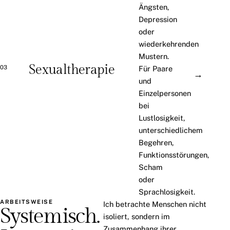
Ängsten,
Depression
oder
wiederkehrenden
Mustern.
Sexualtherapie
03
Für Paare
→
und
Einzelpersonen
bei
Lustlosigkeit,
unterschiedlichem
Begehren,
Funktionsstörungen,
Scham
oder
Sprachlosigkeit.
ARBEITSWEISE
Ich betrachte Menschen nicht
Systemisch.
isoliert, sondern im
Zusammenhang ihrer