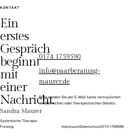
KONTAKT
Ein
erstes
Gespräch
0174 1759590
beginnt
mit
info@paarberatung-
maurer.de
einer
Nachricht.
Bitte senden Sie per E-Mail keine vertraulichen
medizinischen oder therapeutischen Details.
Sandra Maurer
Systemische Therapie ·
Freising
Impressum
Datenschutz
0174 1759590