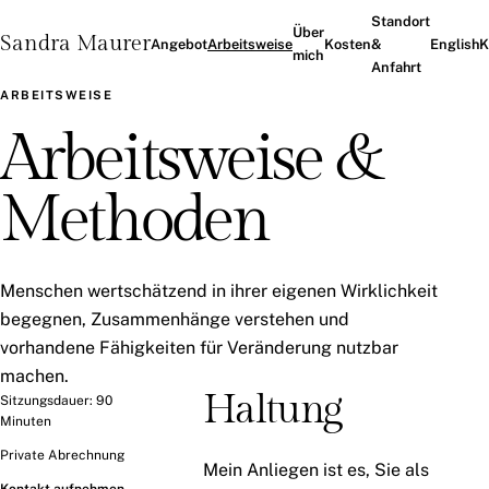
Standort
Über
Sandra Maurer
Angebot
Arbeitsweise
Kosten
&
English
K
mich
Anfahrt
ARBEITSWEISE
Arbeitsweise &
Methoden
Menschen wertschätzend in ihrer eigenen Wirklichkeit
begegnen, Zusammenhänge verstehen und
vorhandene Fähigkeiten für Veränderung nutzbar
machen.
Haltung
Sitzungsdauer: 90
Minuten
Private Abrechnung
Mein Anliegen ist es, Sie als