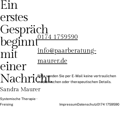
Ein
erstes
Gespräch
0174 1759590
beginnt
mit
info@paarberatung-
maurer.de
einer
Nachricht.
Bitte senden Sie per E-Mail keine vertraulichen
medizinischen oder therapeutischen Details.
Sandra Maurer
Systemische Therapie ·
Freising
Impressum
Datenschutz
0174 1759590