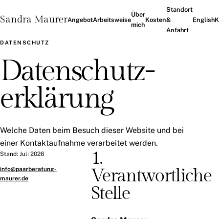
Standort
Über
Sandra Maurer
Angebot
Arbeitsweise
Kosten
&
English
K
mich
Anfahrt
DATENSCHUTZ
Datenschutz­
erklärung
Welche Daten beim Besuch dieser Website und bei
einer Kontaktaufnahme verarbeitet werden.
1.
Stand: Juli 2026
Verantwortliche
info@paarberatung-
maurer.de
Stelle